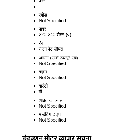
फेज
स्पीड
Not Specified
पावर
220-240 वोल्ट (v)
रंग
नीला पेंट लेपित
आयाम (एल* डब्ल्यू* एच)
Not Specified
वज़न
Not Specified
वारंटी
हाँ
शाफ़्ट का व्यास
Not Specified
माउंटिंग टाइप
Not Specified
इंडक्शन मोटर व्यापार सूचना